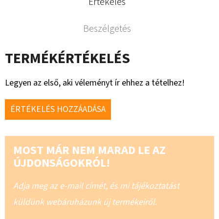
Értékelés
Beszélgetés
TERMÉKÉRTÉKELÉS
Legyen az első, aki véleményt ír ehhez a tételhez!
ÉRTÉKELÉS HOZZÁADÁSA
MOST MÁR NEM MARAD LE AZ
ÚJDONSÁGOKRÓL!
Adja meg az e-mail címét, és mi tájékoztatást
küldünk webáruházunk új termékeiről.