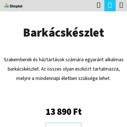
K
Keresés
Kosá
Ugrás
O
Vissza
Vissza
a
S
fő
Barkácskészlet
Á
tartalomhoz
M
R
I
T
Szakemberek és háztartások számára egyaránt alkalmas
K
barkácskészlet. Az összes olyan eszközt tartalmazza,
E
melyre a mindennapi életben szüksége lehet.
R
E
S
?
13 890 Ft