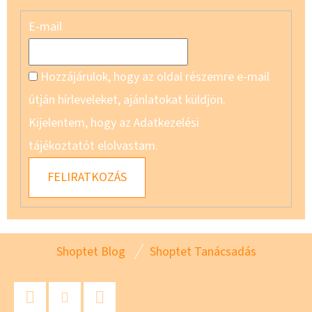
E-mail
Hozzájárulok, hogy az oldal részemre e-mail
útján hírleveleket, ajánlatokat küldjön.
Kijelentem, hogy az Adatkezelési
tájékoztatót elolvastam.
FELIRATKOZÁS
L
Shoptet Blog
Shoptet Tanácsadás
Á
B