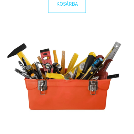
KOSÁRBA
KERESÉS
A
J
Á
N
L
J
U
K
CSÍKOS
RUHA