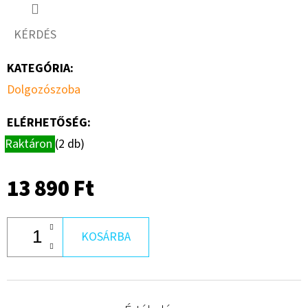
KÉRDÉS
KATEGÓRIA
:
Dolgozószoba
ELÉRHETŐSÉG:
Raktáron
(2 db)
13 890 Ft
KOSÁRBA