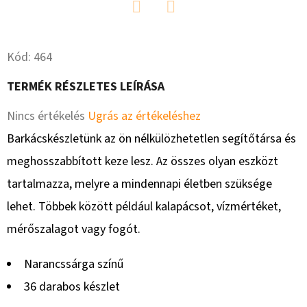
7
900
Twitter
Facebook
Ft
Korábbi:
Kód:
464
8
100
Ft
TERMÉK RÉSZLETES LEÍRÁSA
A
Nincs értékelés
Ugrás az értékeléshez
termék
Barkácskészletünk az ön nélkülözhetetlen segítőtársa és
átlagos
meghosszabbított keze lesz. Az összes olyan eszközt
értékelése
tartalmazza, melyre a mindennapi életben szüksége
5-
lehet. Többek között például kalapácsot, vízmértéket,
ből
mérőszalagot vagy fogót.
0,0
Narancssárga színű
csillag.
36 darabos készlet