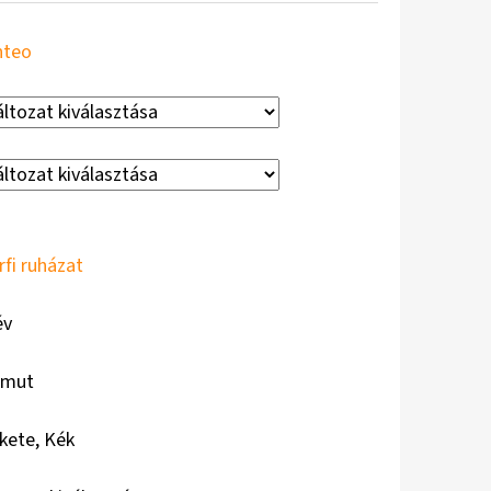
nteo
rfi ruházat
év
amut
kete, Kék