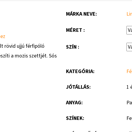
MÁRKA NEVE
:
Li
MÉRET :
hez
rövid ujjú férfipóló
SZÍN :
zíti a mozis szettjét. Sós
KATEGÓRIA
:
Fé
JÓTÁLLÁS
:
1 
ANYAG
:
P
SZÍNEK
:
Fe