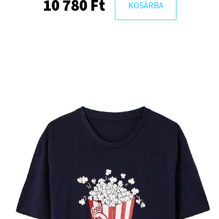
10 780 Ft
KOSÁRBA
NIKE THE NEXT
FEKETE-FEHÉR FÉR
1 990 Ft
10 330 Ft