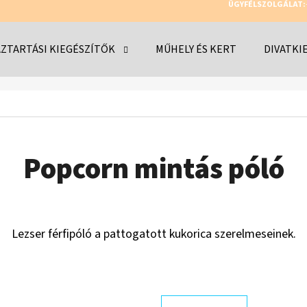
ÜGYFÉLSZOLGÁLAT:
ZTARTÁSI KIEGÉSZÍTŐK
MŰHELY ÉS KERT
DIVATKI
MIT KERES?
KERESÉS
Popcorn mintás póló
AJÁNLJUK
Lezser férfipóló a pattogatott kukorica szerelmeseinek.