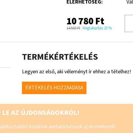
ELÉRHETŐSÉG:
Vá
10 780 Ft
14 500 Ft
Megtakarítás 25 %
TERMÉKÉRTÉKELÉS
Legyen az első, aki véleményt ír ehhez a tételhez!
ÉRTÉKELÉS HOZZÁADÁSA
 LE AZ ÚJDONSÁGOKRÓL!
 tájékoztatást küldünk webáruházunk új termékeiről.