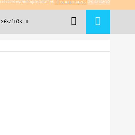
+36 70 792 0527
INFO@SHOPTET.HU
REGISZTRÁCIÓ
BEJELENTKEZÉS
Keresés
Kosár
EGÉSZÍTŐK
MÁRKÁK
Következő