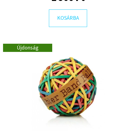
KOSÁRBA
KERESÉS
Újdonság
A
J
Á
N
L
J
U
K
COLUMBIA
SQUISH