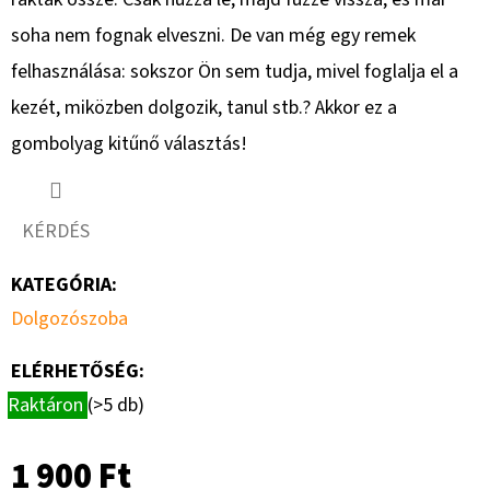
ből
soha nem fognak elveszni. De van még egy remek
0,0
felhasználása: sokszor Ön sem tudja, mivel foglalja el a
csillag.
kezét, miközben dolgozik, tanul stb.? Akkor ez a
gombolyag kitűnő választás!
KÉRDÉS
KATEGÓRIA
:
Dolgozószoba
ELÉRHETŐSÉG:
Raktáron
(>5 db)
1 900 Ft