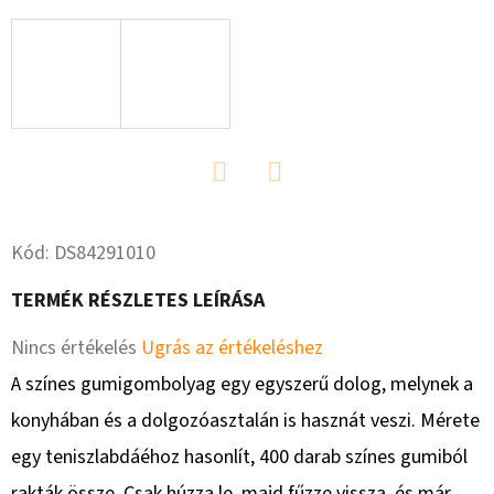
N’
STUFF
5
400
Ft
Twitter
Facebook
Kód:
DS84291010
TERMÉK RÉSZLETES LEÍRÁSA
A
Nincs értékelés
Ugrás az értékeléshez
termék
A színes gumigombolyag egy egyszerű dolog, melynek a
átlagos
konyhában és a dolgozóasztalán is hasznát veszi. Mérete
értékelése
egy teniszlabdáéhoz hasonlít, 400 darab színes gumiból
5-
rakták össze. Csak húzza le, majd fűzze vissza, és már