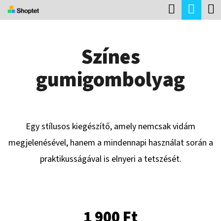
K
Keresés
Kosá
Ugrás
O
Vissza
Vissza
a
S
fő
Színes
Á
tartalomhoz
M
R
gumigombolyag
I
T
K
E
Egy stílusos kiegészítő, amely nemcsak vidám
R
megjelenésével, hanem a mindennapi használat során a
E
praktikusságával is elnyeri a tetszését.
S
?
1 900 Ft