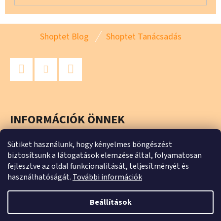
L
Shoptet Blog
Shoptet Tanácsadás
Á
B
L
Facebook
Instagram
YouTube
É
C
INFORMÁCIÓK ÖNNEK
Üzleti feltételek (ÁSZF)
Sütiket használunk, hogy kényelmes böngészést
biztosítsunk a látogatások elemzése által, folyamatosan
Adatkezelési tájékoztató
fejlesztve az oldal funkcionalitását, teljesítményét és
használhatóságát.
További információk
Beállítások
Shoptet készítette