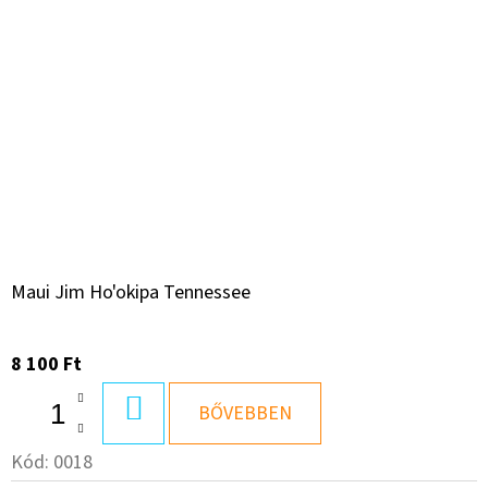
Maui Jim Ho'okipa Tennessee
8 100 Ft
KOSÁRBA
BŐVEBBEN
Kód:
0018