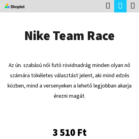
K
Keresés
Kosá
Ugrás
O
Vissza
Vissza
a
S
fő
Nike Team Race
Á
tartalomhoz
M
R
I
T
Az ún. szabású női futó rövidnadrág minden olyan nő
K
számára tökéletes választást jelent, aki mind edzés
E
közben, mind a versenyeken a lehető legjobban akarja
R
érezni magát.
E
S
?
3 510 Ft