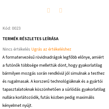
SHIELD
8
990
Ft
Twitter
Facebook
Korábbi:
12
Kód:
0023
100
Ft
TERMÉK RÉSZLETES LEÍRÁSA
A
Nincs értékelés
Ugrás az értékeléshez
termék
A formatervezésű rövidnadrágok legfőbb előnye, amiért
átlagos
a futónők többsége mellettük dönt, hogy gyakorlatilag
értékelése
bármilyen mozgás során rendkívül jól simulnak a testhez
5-
és rugalmasak. A korszerű technológiáknak és a gyártói
ből
tapasztalatoknak köszönhetően a súrlódás gyakorlatilag
0,0
nullára korlátozódik, futás közben pedig maximális
csillag.
kényelmet nyújt.