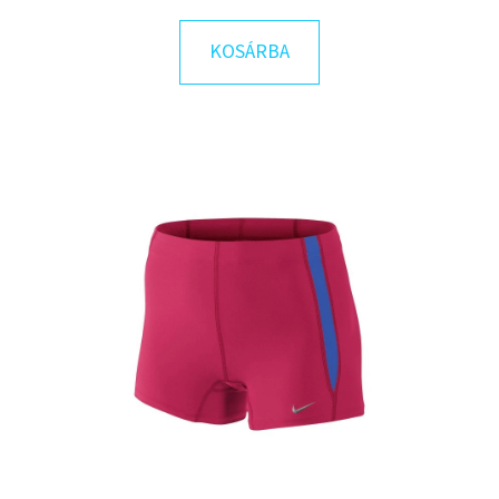
KOSÁRBA
KERESÉS
A
J
Á
N
L
J
U
K
COLUMBIA
BUG