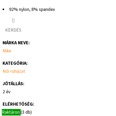
92% nylon, 8% spandex
KÉRDÉS
MÁRKA NEVE
:
Nike
KATEGÓRIA
:
Női ruházat
JÓTÁLLÁS
:
2 év
ELÉRHETŐSÉG:
Raktáron
(3 db)