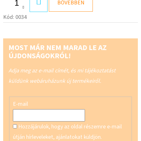
KOSÁRBA
BŐVEBBEN
Kód:
0034
MOST MÁR NEM MARAD LE AZ
ÚJDONSÁGOKRÓL!
Adja meg az e-mail címét, és mi tájékoztatást
küldünk webáruházunk új termékeiről.
E-mail
Hozzájárulok, hogy az oldal részemre e-mail
útján hírleveleket, ajánlatokat küldjön.