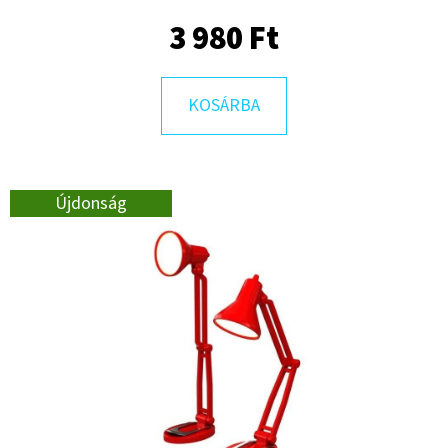
3 980 Ft
KERESÉS
KOSÁRBA
A
J
Újdonság
Á
N
L
J
U
K
FÉRFI
FARMERNADRÁG