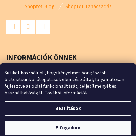
L
Shoptet Blog
Shoptet Tanácsadás
Á
B
L
Facebook
Instagram
YouTube
É
C
INFORMÁCIÓK ÖNNEK
Üzleti feltételek (ÁSZF)
Sütiket használunk, hogy kényelmes böngészést
biztosítsunk a látogatások elemzése által, folyamatosan
Adatkezelési tájékoztató
fejlesztve az oldal funkcionalitását, teljesítményét és
használhatóságát.
További információk
Beállítások
Shoptet készítette
Copyright 2026
Az én webáruházam
. Minden jog
Elfogadom
fenntartva.