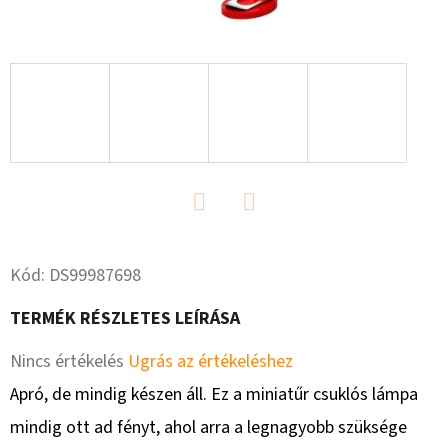
13
980
Ft
Twitter
Facebook
Kód:
DS99987698
TERMÉK RÉSZLETES LEÍRÁSA
A
Nincs értékelés
Ugrás az értékeléshez
termék
Apró, de mindig készen áll. Ez a miniatűr csuklós lámpa
átlagos
mindig ott ad fényt, ahol arra a legnagyobb szüksége