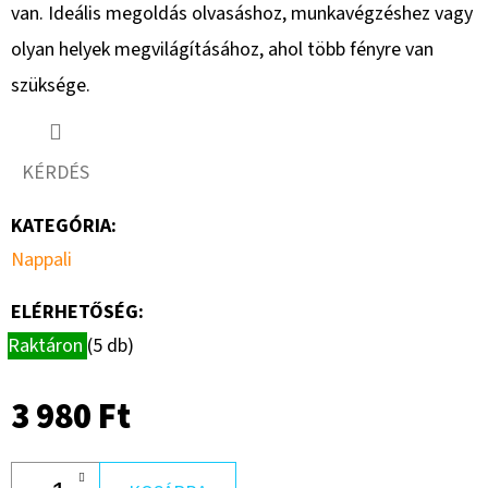
értékelése
van. Ideális megoldás olvasáshoz, munkavégzéshez vagy
5-
olyan helyek megvilágításához, ahol több fényre van
ből
szüksége.
0,0
csillag.
KÉRDÉS
KATEGÓRIA
:
Nappali
ELÉRHETŐSÉG:
Raktáron
(5 db)
3 980 Ft