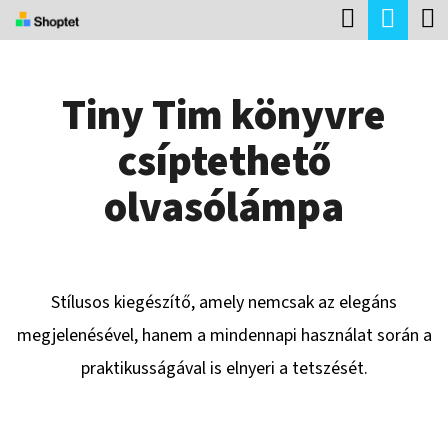
K
Keresés
Kosá
Ugrás
O
Vissza
Vissza
a
S
fő
Tiny Tim könyvre
Á
tartalomhoz
M
R
csíptethető
I
T
olvasólámpa
K
E
R
Stílusos kiegészítő, amely nemcsak az elegáns
E
megjelenésével, hanem a mindennapi használat során a
S
praktikusságával is elnyeri a tetszését.
?